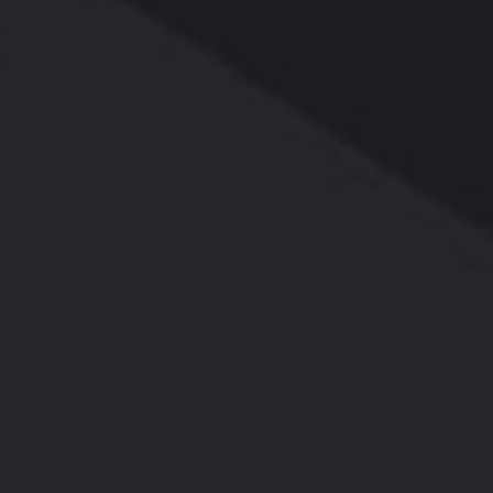
QQ:14675016（同微信）
联系地址: 北京市房山区琉璃河镇
?
网站栏目
关于我们
产品中心
新闻动态
招商加盟
联系我们
邮箱订阅