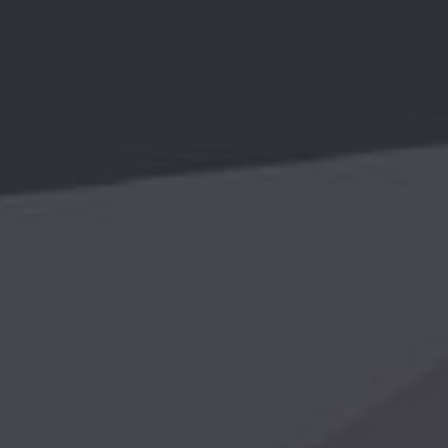
语言选择:
网站导航
Toggl
navig
褥疮防治床垫