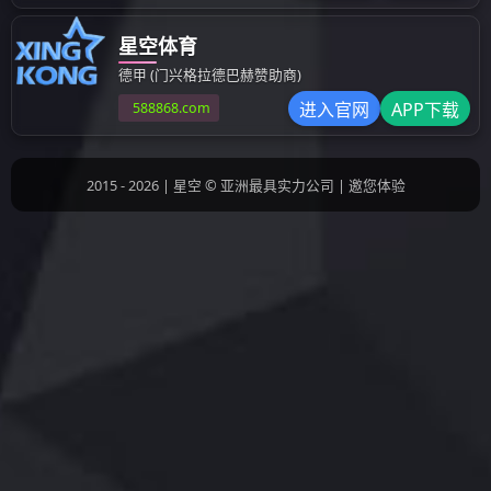
新闻资讯
神鹿医疗全国售后服务电话400-993-6860
制氧机选购攻略| 3L机/5L机？到底选哪个？
医用分子筛制氧机SL-3A330/530系列使用视频
医用分子筛制氧机SL-3W系列使用视频
家用制氧机应对新冠真的有用吗？
在家吸氧，要注意什么？
联系我们
联系人: 神鹿医疗
联系电话: 400-993-6860