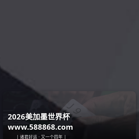
电动透气褥疮防治床垫SL-F-
电动透气褥疮防治床垫SL-S-
602
106
电动透气褥疮防治床垫SL-S-
电动透气褥疮防治床垫SL-S-
113
109