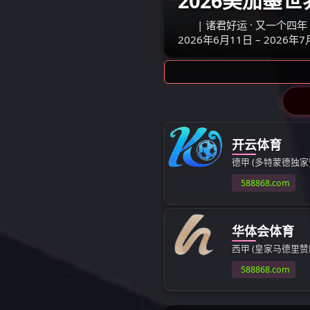
安博体育
空氧混合仪
急救转运呼吸机
呼吸管路硅胶类产品
新闻资讯
神鹿医疗全国售后服务电话400-993-
6860
制氧机选购攻略| 3L机/5L机？到底选哪
个？
医用分子筛制氧机SL-3A330/530系列使
用视频
医用分子筛制氧机SL-3W系列使用视频
家用制氧机应对新冠真的有用吗？