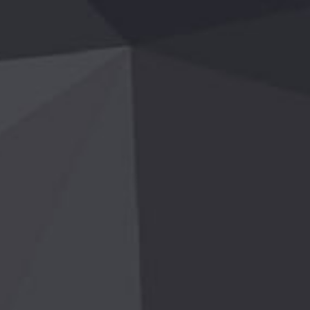
语言选择:
新闻动态
招商加盟